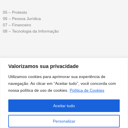
05 – Protesto
06 – Pessoa Jurídica
07 – Financeiro
08 – Tecnologia da Informação
Valorizamos sua privacidade
HORÁRIO DE ATENDIMENTO
Utilizamos cookies para aprimorar sua experiência de
09:00h às 17:00
navegação. Ao clicar em “Aceitar tudo”, você concorda com
nossa política de uso de cookies.
Política de Cookies
Aceitar tudo
AV. BRASIL Nº 310, BAIRRO BOM JESUS, EDIFÍCIO BRASIL
CORPORATE, CEP: 78.896-134, SORRISO/MT
Personalizar