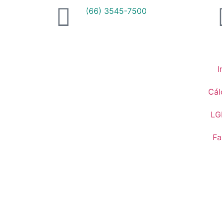
(66) 3545-7500
I
Cál
LG
Fa