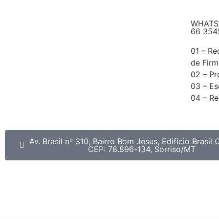
WHATS
66 354
01 – R
de Firm
02 – P
03 – Es
04 – Re
Av. Brasil nº 310, Bairro Bom Jesus, Edifício Brasil 
CEP: 78.896-134, Sorriso/MT