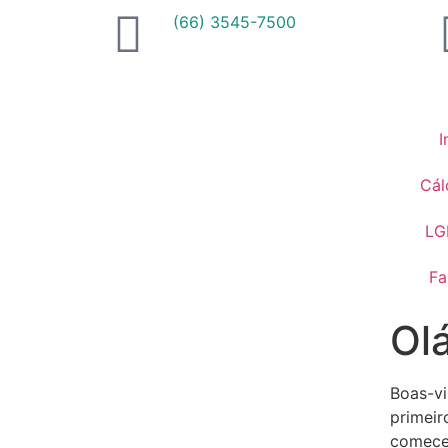
(66) 3545-7500
I
Cál
LG
Fa
Ol
Boas-vi
primeir
comece 