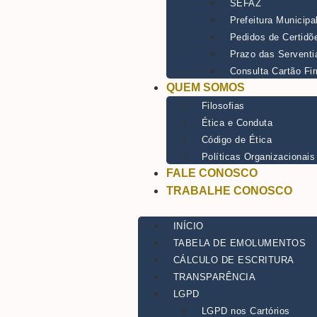
SEFAZ
Prefeitura Municipa
Pedidos de Certidõ
Prazo das Serventi
Consulta Cartão Fi
QUEM SOMOS
Filosofias
Ética e Conduta
Código de Ética
Políticas Organizacionais
FALE CONOSCO
TRABALHE CONOSCO
INÍCIO
TABELA DE EMOLUMENTOS
CÁLCULO DE ESCRITURA
TRANSPARÊNCIA
LGPD
LGPD nos Cartórios