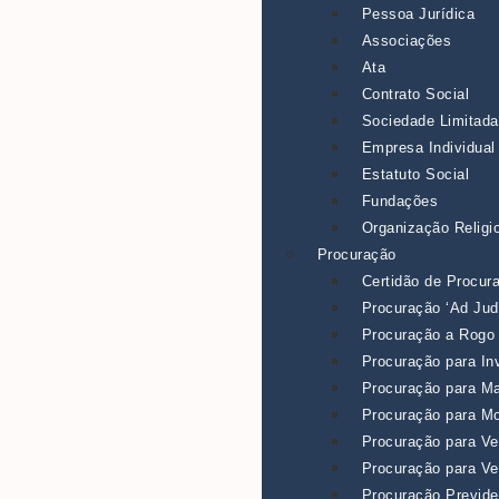
Pessoa Jurídica
Associações
Ata
Contrato Social
Sociedade Limitada
Empresa Individual
Estatuto Social
Fundações
Organização Religi
Procuração
Certidão de Procur
Procuração ‘Ad Judi
Procuração a Rogo
Procuração para Inv
Procuração para Ma
Procuração para M
Procuração para Ve
Procuração para V
Procuração Previde