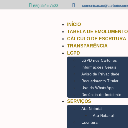
(66) 3545-7500
comunicacao@cartoriosorri
INÍCIO
TABELA DE EMOLUMENTO
CÁLCULO DE ESCRITURA
TRANSPARÊNCIA
LGPD
LGPD nos Cartórios
Informações Gerais
Aviso de Privacidade
Requerimento Titular
Uso do WhatsApp
Denúncia de Incidente
SERVIÇOS
Ata Notarial
Ata Notarial
Escritura