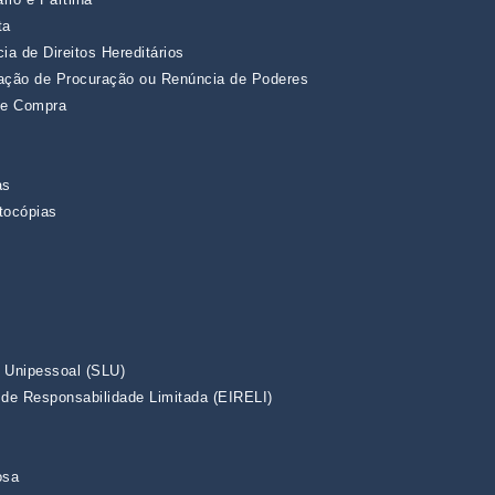
ta
ia de Direitos Hereditários
ação de Procuração ou Renúncia de Poderes
 e Compra
as
tocópias
 Unipessoal (SLU)
 de Responsabilidade Limitada (EIRELI)
osa