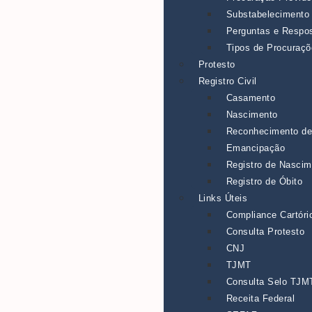
Substabelecimento
Perguntas e Respo
Tipos de Procuraç
Protesto
Registro Civil
Casamento
Nascimento
Reconhecimento de
Emancipação
Registro de Nascim
Registro de Óbito
Links Úteis
Compliance Cartóri
Consulta Protesto
CNJ
TJMT
Consulta Selo TJM
Receita Federal