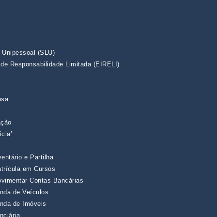
 Unipessoal (SLU)
 de Responsabilidade Limitada (EIRELI)
osa
ação
cia’
entário e Partilha
trícula em Cursos
ovimentar Contas Bancárias
nda de Veículos
enda de Imóveis
nciária