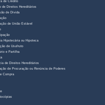
ra de Crédito
 de Direitos Hereditários
são de Dívida
ração
ração de União Estável
o
cipação
ia Hipotecária ou Hipoteca
uição de Usufruto
rio e Partilha
ta
ia de Direitos Hereditários
ação de Procuração ou Renúncia de Poderes
 e Compra
as
tocópias