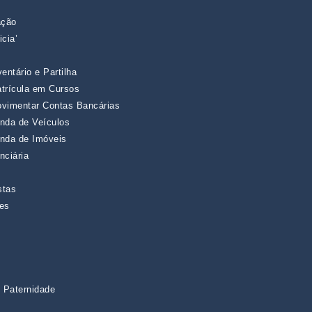
ação
cia’
entário e Partilha
trícula em Cursos
ovimentar Contas Bancárias
nda de Veículos
enda de Imóveis
nciária
stas
ões
 Paternidade