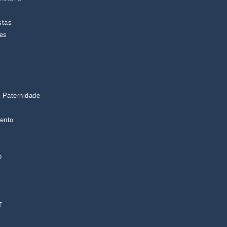
stas
ões
 Paternidade
ento
o
T