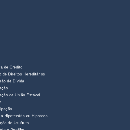
ra de Crédito
 de Direitos Hereditários
são de Dívida
ração
ração de União Estável
o
cipação
ia Hipotecária ou Hipoteca
uição de Usufruto
rio e Partilha