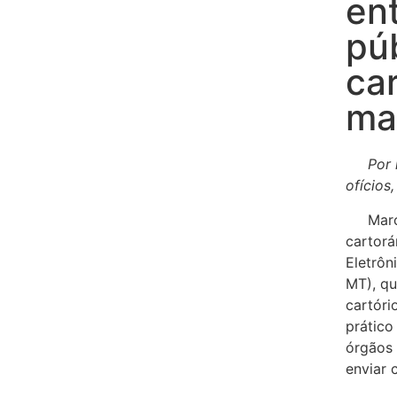
en
pú
ca
ma
Por me
ofícios
Marco 
cartorá
Eletrôn
MT), qu
cartóri
prático
órgãos 
enviar 