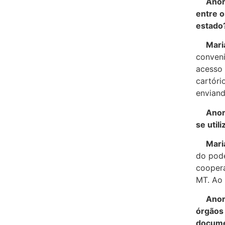
Anoreg
entre o
estado
Maria 
conveni
acesso 
cartóri
enviand
Anoreg
se util
Maria 
do pode
cooper
MT. Ao 
Anoreg
órgãos 
docume