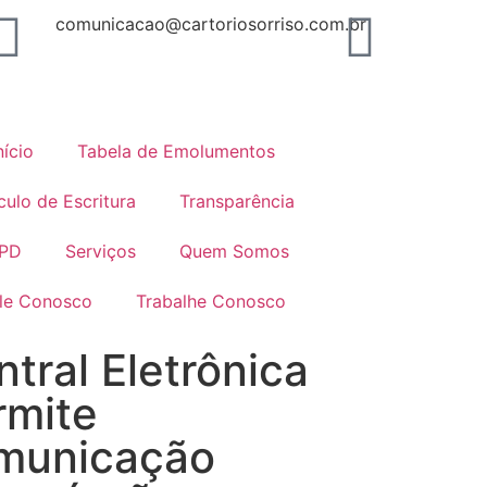
comunicacao@cartoriosorriso.com.br
nício
Tabela de Emolumentos
culo de Escritura
Transparência
PD
Serviços
Quem Somos
le Conosco
Trabalhe Conosco
tral Eletrônica
rmite
municação