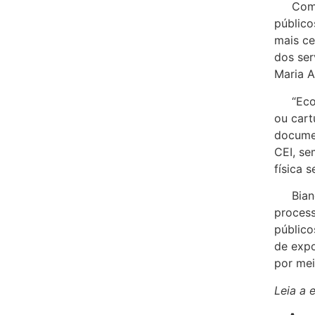
Com a 
públic
mais ce
dos ser
Maria A
“Econo
ou cart
documen
CEI, se
física s
Bianch
proces
público
de expo
por mei
Leia a e