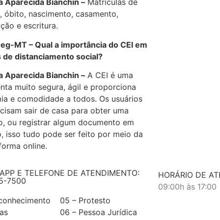
Aparecida Bianchin –
Matrículas de
, óbito, nascimento, casamento,
ção e escritura.
-MT – Qual a importância do CEI em
 de distanciamento social?
Aparecida Bianchin –
A CEI é uma
nta muito segura, ágil e proporciona
a e comodidade a todos. Os usuários
cisam sair de casa para obter uma
o, ou registrar algum documento em
o, isso tudo pode ser feito por meio da
forma online.
APP E TELEFONE DE ATENDIMENTO:
HORÁRIO DE A
5-7500
09:00h às 17:00
econhecimento
05 – Protesto
as
06 – Pessoa Jurídica