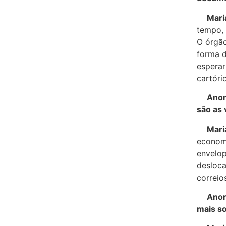
Maria 
tempo, 
O órgão
forma d
esperar
cartório
Anoreg
são as
Maria 
economi
envelop
desloca
correio
Anoreg
mais so