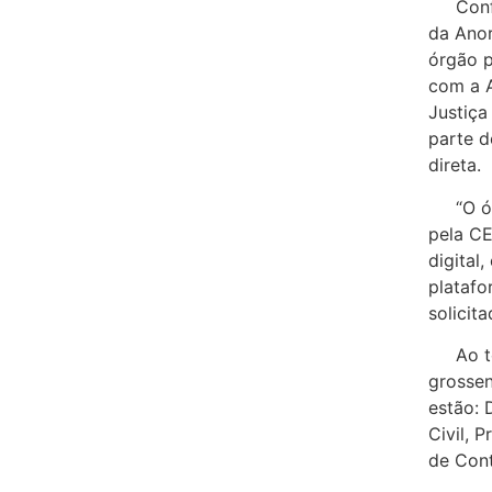
Confor
da Anor
órgão p
com a A
Justiça
parte d
direta.
“O órg
pela CE
digital
platafo
solicita
Ao tod
grossen
estão: 
Civil, 
de Cont