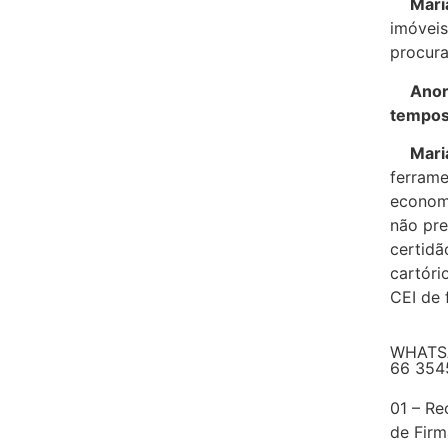
Maria 
imóveis
procura
Anoreg
tempos
Maria 
ferrame
economi
não pre
certidã
cartóri
CEI de 
WHATS
66 354
01 – R
de Firm