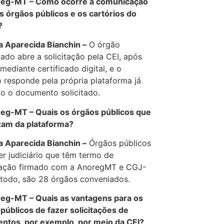
-MT – Como ocorre a comunicação
s órgãos públicos e os cartórios do
?
Aparecida Bianchin –
O órgão
ado abre a solicitação pela CEI, após
mediante certificado digital, e o
o responde pela própria plataforma já
o o documento solicitado.
-MT – Quais os órgãos públicos que
izam da plataforma?
Aparecida Bianchin –
Órgãos públicos
r judiciário que têm termo de
ação firmado com a AnoregMT e CGJ-
todo, são 28 órgãos conveniados.
-MT – Quais as vantagens para os
públicos de fazer solicitações de
ntos, por exemplo, por meio da CEI?