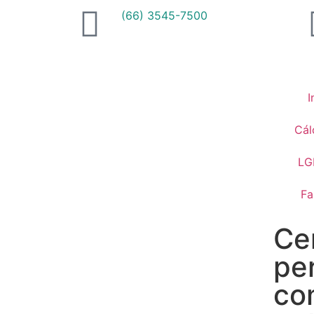
(66) 3545-7500
I
Cál
LG
Fa
Cen
pe
co