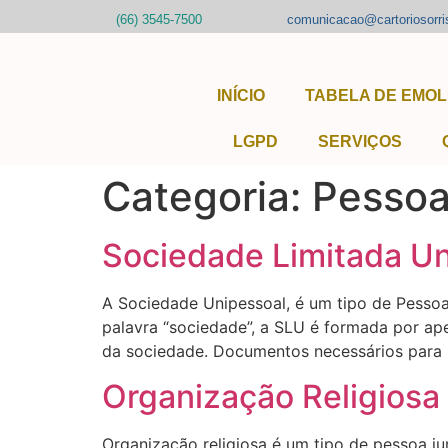
(66) 3545-7500
comunicacao@cartoriosorri
INÍCIO
TABELA DE EMO
LGPD
SERVIÇOS
Categoria:
Pessoa
Sociedade Limitada Un
A Sociedade Unipessoal, é um tipo de Pessoa 
palavra “sociedade”, a SLU é formada por ape
da sociedade. Documentos necessários para r
Organização Religiosa
Organização religiosa é um tipo de pessoa jur